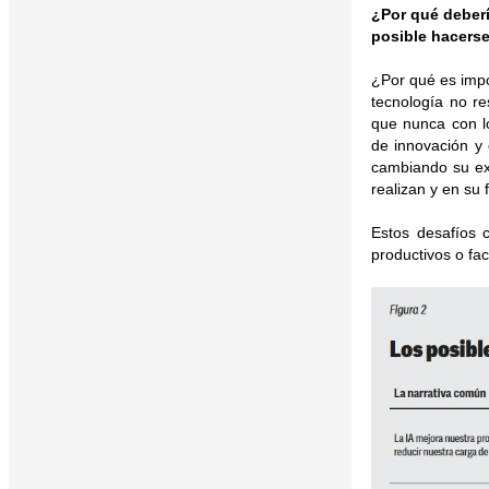
¿Por qué deberí
posible hacers
¿Por qué es impo
tecnología no r
que nunca con l
de innovación y 
cambiando su ex
realizan y en su
Estos desafíos 
productivos o faci