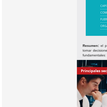
CAP
COMP
FUER
ORG
Resumen:
el p
tomar decision
fundamentales: e