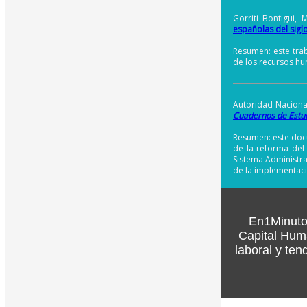
Gorriti Bontigui, 
españolas del siglo
Resumen: este trab
de los recursos hu
Autoridad Nacional
Cuadernos de Estu
Resumen: este doc
de la reforma del 
Sistema Administra
de la implementaci
En1Minuto
Capital Hum
laboral y ten