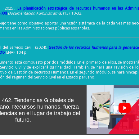
M. (2025).
La planificación estratégica de recursos humanos en las Adminis
 XXI
Documentación Administrativa
, (13), 10-32.
ajo tiene como objetivo aportar una visión sistémica de la cada vez más nece
manos en las Administraciones públicas españolas.
 del Servicio Civil. (2024).
Gestión de los recursos humanos para la generació
dio
. ENAP.104 p.
umento está compuesto por dos módulos. En el primero de ellos, se mostrará 
Servicio Civil y se explicará su finalidad. También, se hará una revisión de 
tivo de Gestión de Recursos Humanos. En el segundo módulo, se hará hincapi
ón del régimen del Servicio Civil en el Estado peruano.
 462. Tendencias Globales de
ano. Recursos humanos, fuerza
dencias en el lugar de trabajo del
futuro.