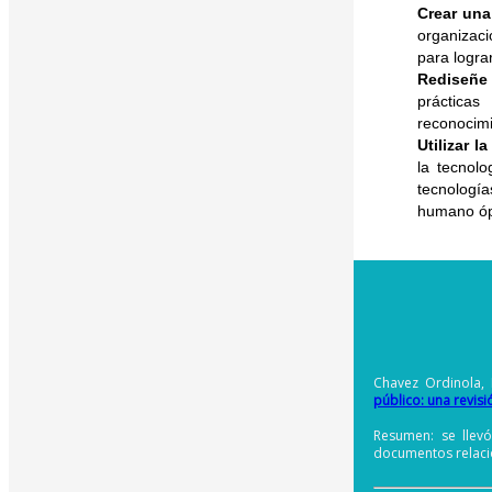
Crear un
organizaci
para logra
Rediseñe 
prácticas
reconocimi
Utilizar l
la tecnolo
tecnología
humano ópt
Chavez Ordinola, 
público: una revisi
Resumen: se llev
documentos relacio