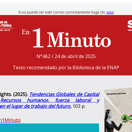
Si no puede ver este correo correctamente haga clic
aquí
N°462 / 24 de abril de 2025
Texto recomendado por la Biblioteca de la ENAP
ights. (2025).
Tendencias Globales de Capital
Recursos humanos, fuerza laboral y
n el lugar de trabajo del futuro.
103 p.
En1Minuto