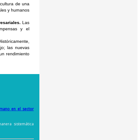
cultura de una
iales y humanos
esariales.
Las
compensas y el
istóricamente,
ajo; las nuevas
 un rendimiento
mano en el sector
anera sistemática