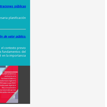
traciones públicas
saria planificación
n de valor público.
el contexto previo
los fundamentos del
é en la importancia