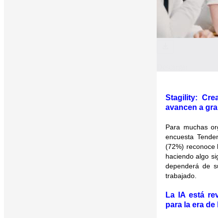
Descargar
Stagility: Cr
avancen a gra
Para muchas org
encuesta Tenden
(72%) reconoce la
haciendo algo sig
dependerá de su
trabajado.
La IA está re
para la era de 