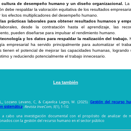
a cultura de desempeño humano y un diseño organizacional.
La 
ón debe respaldar la valoración equitativa de los resultados empresar
r los efectos multiplicadores del desempeño humano.
las prácticas laborales para obtener resultados humanos y empr
 laborales, desde la contratación hasta el aprendizaje, las re
ento, pueden diseñarse para impulsar el rendimiento humano.
a tecnología y los datos para respaldar la realización del trabajo.
H
gía empresarial ha servido principalmente para automatizar el trab
s tienen el potencial de mejorar las capacidades humanas, logrando
imo y reduciendo potencialmente el trabajo innecesario.
Lea también
L,, Lozano Levano, C, & Cajavilca Lagos, W. (2025).
Gestión del recurso hu
ón sistemática
.
Revista InveCom, 5
(1), 1-10.
ó a cabo una investigación documental con el propósito de analizar de m
nados con la gestión del recurso humano en el sector público